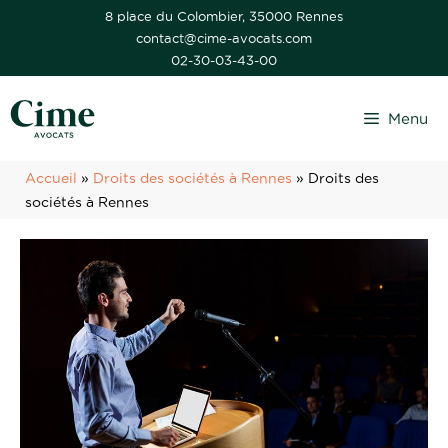
Aller
8 place du Colombier, 35000 Rennes
contact@cime-avocats.com
au
02-30-03-43-00
contenu
Menu
Accueil
»
Droits des sociétés à Rennes
»
Droits des
sociétés à Rennes