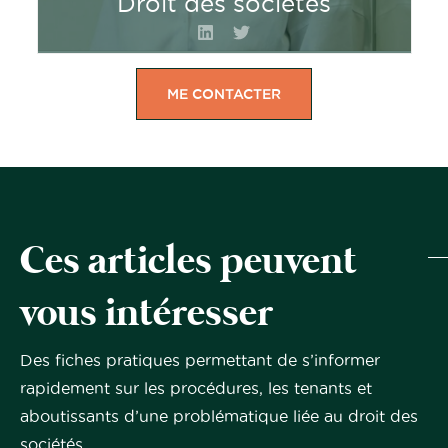
Droit des sociétés
ME CONTACTER
Aug
ment
ation
Cessi
de
on
capit
d’entr
al :
epris
fonds
e :
Com
propr
Ces articles peuvent
calen
ment
es,
drier
choisi
incor
vous intéresser
et
r la
porati
étape
forme
on de
s clés
juridi
réser
Des fiches pratiques permettant de s’informer
d’une
que
ves
rapidement sur les procédures, les tenants et
trans
idéale
ou
missi
pour
appo
aboutissants d’une problématique liée au droit des
on
votre
rt en
sociétés.