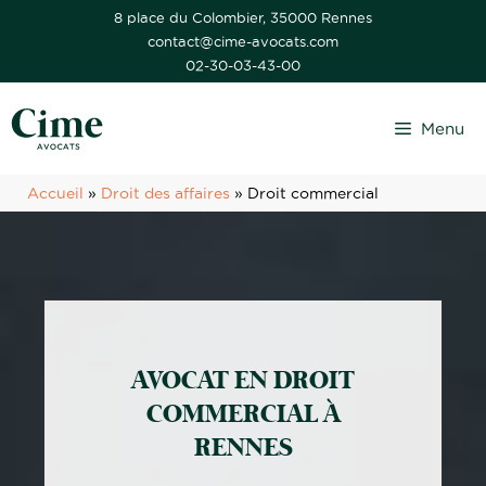
Aller
8 place du Colombier, 35000 Rennes
contact@cime-avocats.com
au
02-30-03-43-00
contenu
Menu
Accueil
»
Droit des affaires
»
Droit commercial
AVOCAT EN DROIT
COMMERCIAL À
RENNES