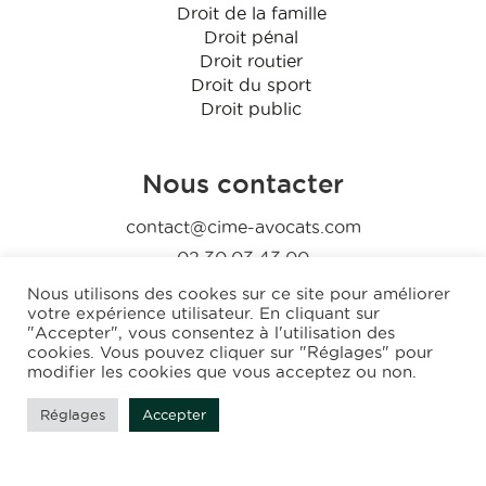
Droit de la famille
Droit pénal
Droit routier
Droit du sport
Droit public
Nous contacter
contact@cime-avocats.com
02.30.03.43.00
Nous utilisons des cookes sur ce site pour améliorer
Nous suivre
votre expérience utilisateur. En cliquant sur
"Accepter", vous consentez à l'utilisation des
cookies. Vous pouvez cliquer sur "Réglages" pour
modifier les cookies que vous acceptez ou non.
Réglages
Accepter
Création et réalisation :
GDM-pixel
, tous droits réservés
Cime-avocats © 2026 |
Mentions légales
|
CGU