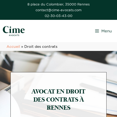
Aller
8 place du Colombier, 35000 Rennes
contact@cime-avocats.com
au
02-30-03-43-00
contenu
Menu
Accueil
»
Droit des contrats
AVOCAT EN DROIT
DES CONTRATS À
RENNES