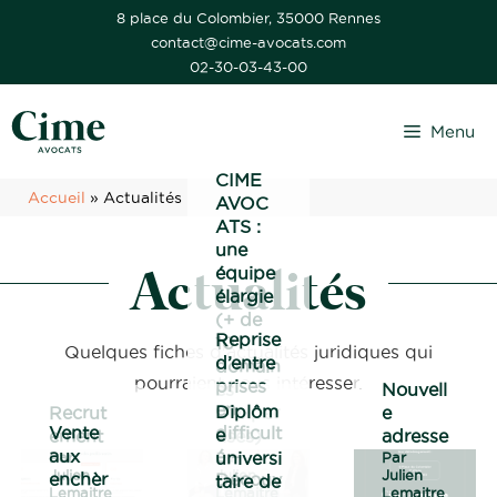
Aller
8 place du Colombier, 35000 Rennes
contact@cime-avocats.com
au
02-30-03-43-00
contenu
Menu
CIME
Accueil
»
Actualités
AVOC
ATS :
une
Actualités
équipe
élargie
(+ de
Reprise
10
Quelques fiches d'actualités juridiques qui
d’entre
domain
pourraient vous intéresser.
prises
es
Nouvell
en
Diplôm
Recrut
d’exper
e
Vente
difficult
e
ement
tises)
adresse
aux
é –
universi
Par
Par
Par
Julien
Julien
Julien
enchèr
Découv
taire de
Lemaitre
Lemaitre
Lemaitre