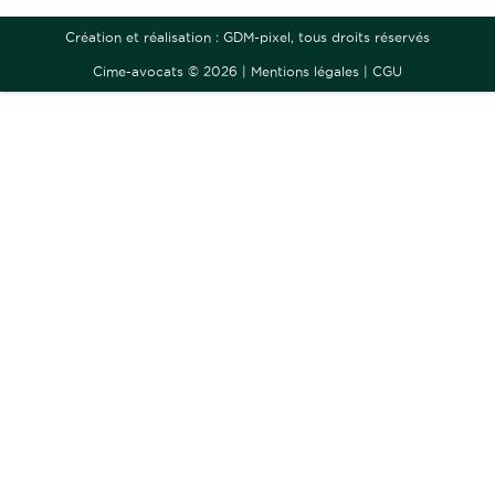
Création et réalisation :
GDM-pixel
, tous droits réservés
Cime-avocats © 2026 |
Mentions légales
|
CGU