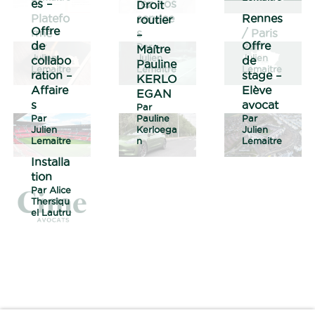
es –
rez nos
Droit
Platefo
service
Rennes
routier
Offre
rme
s
/ Paris
–
de
Offre
Par
Par
Par
Maître
Julien
Julien
Julien
collabo
de
Pauline
Lemaitre
Lemaitre
Lemaitre
ration –
stage –
KERLO
Affaire
Elève
EGAN
s
avocat
Par
Par
Pauline
Par
Julien
Kerloega
Julien
Lemaitre
n
Lemaitre
Installa
tion
Par
Alice
Thersiqu
el Lautru
1