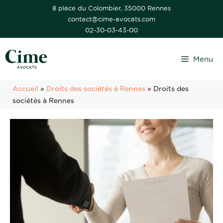
Aller
8 place du Colombier, 35000 Rennes
contact@cime-avocats.com
au
02-30-03-43-00
contenu
Menu
Accueil
»
Droits des sociétés à Rennes
»
Droits des
sociétés à Rennes