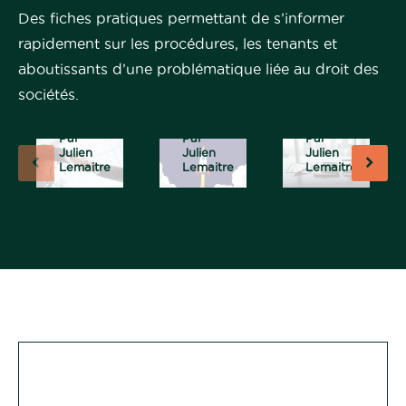
s clés
juridi
réser
Des fiches pratiques permettant de s’informer
d’une
que
ves
rapidement sur les procédures, les tenants et
trans
idéale
ou
missi
pour
appo
aboutissants d’une problématique liée au droit des
on
votre
rt en
sociétés.
réussi
startu
natur
e
p ?
e ?
Par
Par
Par
Julien
Julien
Julien
Lemaitre
Lemaitre
Lemaitre