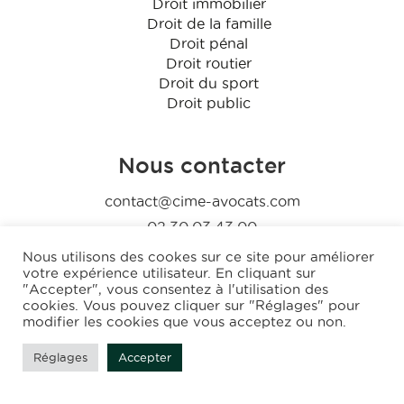
Droit immobilier
Droit de la famille
Droit pénal
Droit routier
Droit du sport
Droit public
Nous contacter
contact@cime-avocats.com
02.30.03.43.00
Nous utilisons des cookes sur ce site pour améliorer
Nous suivre
votre expérience utilisateur. En cliquant sur
"Accepter", vous consentez à l'utilisation des
cookies. Vous pouvez cliquer sur "Réglages" pour
modifier les cookies que vous acceptez ou non.
Réglages
Accepter
Création et réalisation :
GDM-pixel
, tous droits réservés