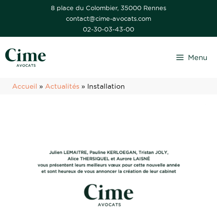
Aller
8 place du Colombier, 35000 Rennes
contact@cime-avocats.com
au
02-30-03-43-00
contenu
Menu
Accueil
»
Actualités
»
Installation